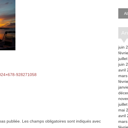
e-
mail
A
A
juin 
févri
juille
juin 
avril
1024×678-928271058
mars
févri
janvi
déce
nove
juille
mai 
avril
as publiée.
Les champs obligatoires sont indiqués avec
mars
févri