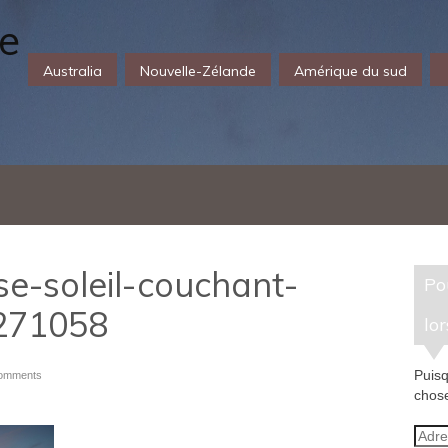
Australia
Nouvelle-Zélande
Amérique du sud
e-soleil-couchant-
Pour recevoir un e-mail
271058
lor
Puisq
omments
chose
Adre