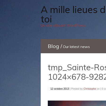
A mille lieues de
toi
Un site utilisant WordPress
Blog /
Our latest news
tmp_Sainte-Ros
1024×678-928
12 octobre 2013
|
Posted by
Christophe
on |
0 c