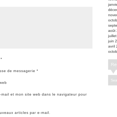
janvi
déce
nove
octo
sept
août
juille
juin 
avril
octo
m
*
R
sse de messagerie
*
 web
mail et mon site web dans le navigateur pour
veaux articles par e-mail.