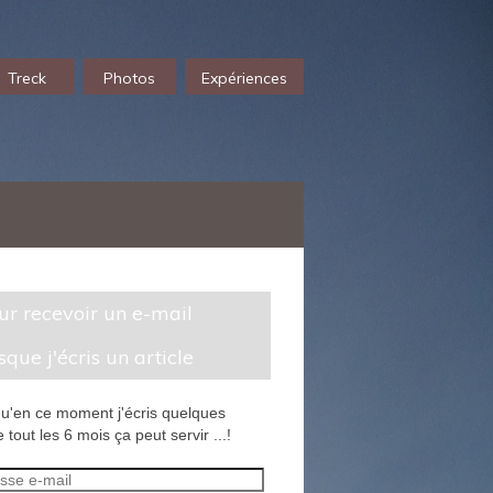
Treck
Photos
Expériences
sque j'écris un article
u'en ce moment j'écris quelques
 tout les 6 mois ça peut servir ...!
sse