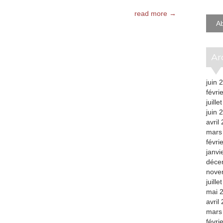
e-
mail
read more →
A
A
juin 
févri
juille
juin 
avril
mars
févri
janvi
déce
nove
juille
mai 
avril
mars
févri