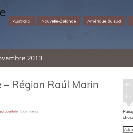
Australia
Nouvelle-Zélande
Amérique du sud
ovembre 2013
 – Région Raúl Marin
Pour recevoir un e-mail
lor
Puisq
adroportfolio
|
0 comments
chose
Adre