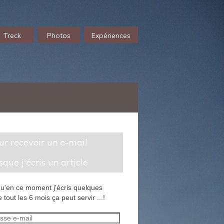
Treck
Photos
Expériences
sque j'écris un article
u'en ce moment j'écris quelques
 tout les 6 mois ça peut servir ...!
sse