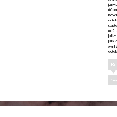
janvi
déce
nove
octo
sept
août
juille
juin 
avril
octo
R