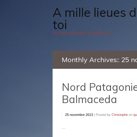
A mille lieues de
toi
Un site utilisant WordPress
Monthly Archives::
25 n
Nord Patagonie
Balmaceda
25 novembre 2013
|
Posted by
Christophe
on
qu
...