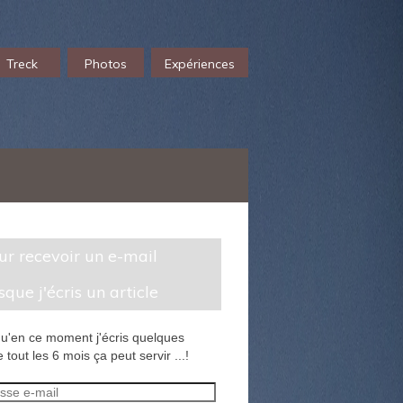
Treck
Photos
Expériences
sque j'écris un article
u'en ce moment j'écris quelques
 tout les 6 mois ça peut servir ...!
sse