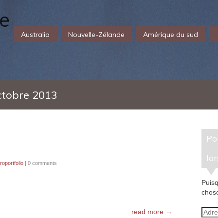
Australia
Nouvelle-Zélande
Amérique du sud
ctobre 2013
Pour recevoir un e-mail
lor
oportfolio
|
0 comments
Puisq
chose
Adre
read more →