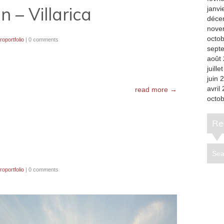
 – Villarica
janvi
déce
nove
octo
oportfolio
|
0 comments
sept
août
juille
juin 
avril
read more →
octo
R
oportfolio
|
0 comments