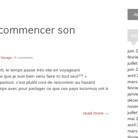
e-
mail
A
commencer son
A
juin 
févri
,
Voyage
|
5 comments
juille
juin 
ti, le temps passe très vite en voyageant
avril
que je suis bien venu faire ici tout seul?? »
mars
 partout, c’est plutôt cool de rencontrer au hasard
févri
mps avec pour partager ce que ces pays inconnus ont à
janvi
déce
nove
juille
read more →
mai 
avril
mars
févri