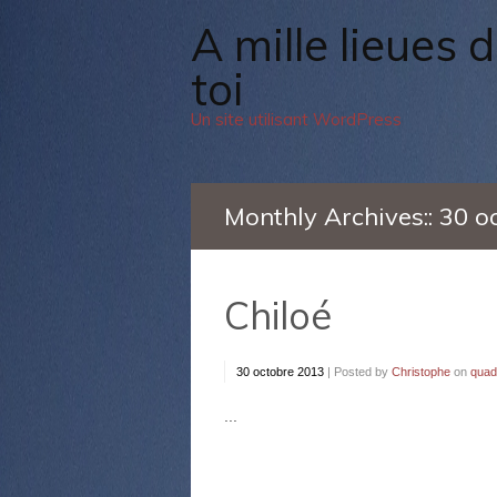
A mille lieues de
toi
Un site utilisant WordPress
Monthly Archives::
30 o
Chiloé
30 octobre 2013
|
Posted by
Christophe
on
quadr
...