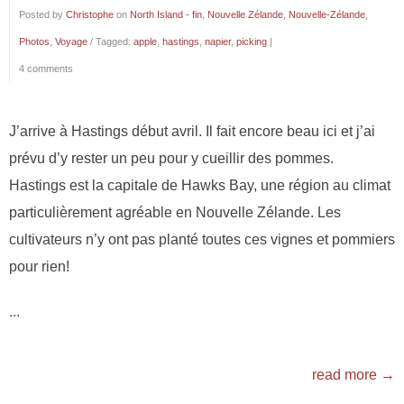
Posted by
Christophe
on
North Island - fin
,
Nouvelle Zélande
,
Nouvelle-Zélande
,
Photos
,
Voyage
/ Tagged:
apple
,
hastings
,
napier
,
picking
|
4 comments
J’arrive à Hastings début avril. Il fait encore beau ici et j’ai
prévu d’y rester un peu pour y cueillir des pommes.
Hastings est la capitale de Hawks Bay, une région au climat
particulièrement agréable en Nouvelle Zélande. Les
cultivateurs n’y ont pas planté toutes ces vignes et pommiers
pour rien!
...
read more →