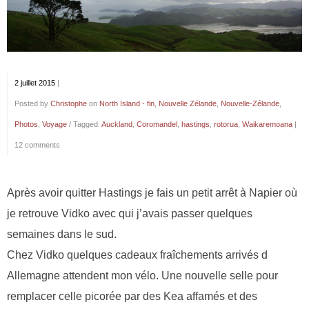
2 juillet 2015
|
Posted by
Christophe
on
North Island - fin
,
Nouvelle Zélande
,
Nouvelle-Zélande
,
Photos
,
Voyage
/ Tagged:
Auckland
,
Coromandel
,
hastings
,
rotorua
,
Waikaremoana
|
12 comments
Après avoir quitter Hastings je fais un petit arrêt à Napier où
je retrouve Vidko avec qui j’avais passer quelques
semaines dans le sud.
Chez Vidko quelques cadeaux fraîchements arrivés d
Allemagne attendent mon vélo. Une nouvelle selle pour
remplacer celle picorée par des Kea affamés et des