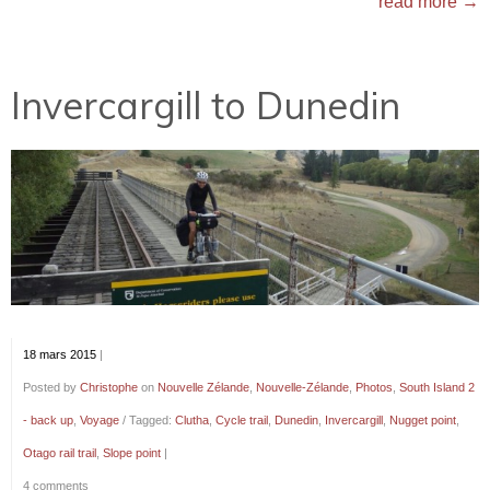
read more →
Invercargill to Dunedin
18 mars 2015
|
Posted by
Christophe
on
Nouvelle Zélande
,
Nouvelle-Zélande
,
Photos
,
South Island 2
- back up
,
Voyage
/ Tagged:
Clutha
,
Cycle trail
,
Dunedin
,
Invercargill
,
Nugget point
,
Otago rail trail
,
Slope point
|
4 comments