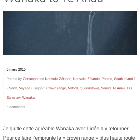
5 mars 2015
|
Posted by
Christophe
on
Nouvelle Zélande
,
Nouvelle-Zélande
,
Photos
,
South Island 1
- North
,
Voyage
/ Tagged:
Crown range
,
Milford
,
Queenstown
,
Sound
,
Te Anau
,
Tss
Earnslaw
,
Wanaka
|
6 comments
Je quitte cette agréable Wanaka avec l’idée d’y retourner.
Pour ce faire j’emprunte la « crown range » plus haute route