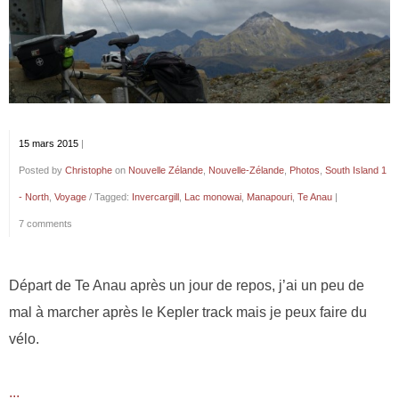
15 mars 2015
|
Posted by
Christophe
on
Nouvelle Zélande
,
Nouvelle-Zélande
,
Photos
,
South Island 1
- North
,
Voyage
/ Tagged:
Invercargill
,
Lac monowai
,
Manapouri
,
Te Anau
|
7 comments
Départ de Te Anau après un jour de repos, j’ai un peu de
mal à marcher après le Kepler track mais je peux faire du
vélo.
...