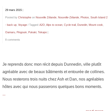
29 mars 2015
|
Posted by
Christophe
on
Nouvelle Zélande
,
Nouvelle-Zélande
,
Photos
,
South Island 2
- back up
,
Voyage
/ Tagged:
A2O
,
Alps to ocean
,
Cycle trail
,
Dunedin
,
Mount cook
,
Oamaru
,
Pingouin
,
Pukaki
,
Tekapo
|
8 comments
Je reprends donc mon récit depuis Dunnedin, ville plutôt
agréable avec de beaux bâtiments et entourée de collines.
Nous resterons trois nuits chez Ash et Dan, nos agréables
hôtes avec qui nous passerons quelques bons moments.
...