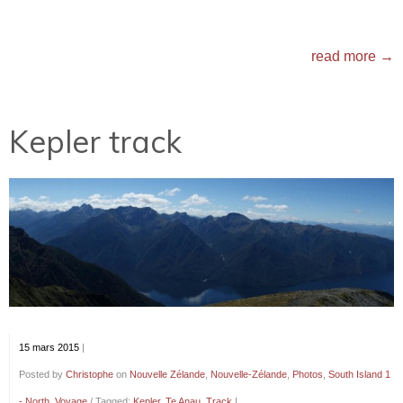
read more →
Kepler track
15 mars 2015
|
Posted by
Christophe
on
Nouvelle Zélande
,
Nouvelle-Zélande
,
Photos
,
South Island 1
- North
,
Voyage
/ Tagged:
Kepler
,
Te Anau
,
Track
|