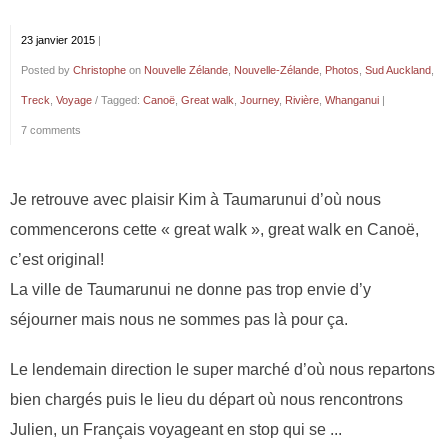
23 janvier 2015
|
Posted by
Christophe
on
Nouvelle Zélande
,
Nouvelle-Zélande
,
Photos
,
Sud Auckland
,
Treck
,
Voyage
/ Tagged:
Canoë
,
Great walk
,
Journey
,
Rivière
,
Whanganui
|
7 comments
Je retrouve avec plaisir Kim à Taumarunui d’où nous
commencerons cette « great walk », great walk en Canoë,
c’est original!
La ville de Taumarunui ne donne pas trop envie d’y
séjourner mais nous ne sommes pas là pour ça.
Le lendemain direction le super marché d’où nous repartons
bien chargés puis le lieu du départ où nous rencontrons
Julien, un Français voyageant en stop qui se ...