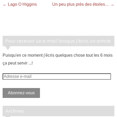
←
Lago O Higgins
Un peu plus près des étoiles…
→
Pour recevoir un e-mail lorsque j'écris un article
Puisqu'en ce moment j'écris quelques chose tout les 6 mois
ça peut servir ...!
Adresse
e-
mail
Abonnez-vous
Archives