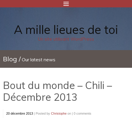
A mille lieues de toi
Un site utilisant WordPress
Blog /
Our latest news
Bout du monde – Chili –
Décembre 2013
20 décembre 2013
|
Posted by
Christophe
on |
0 comments