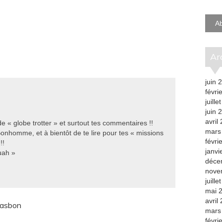
e-
mail
A
A
juin 
févri
juille
juin 
avril
e « globe trotter » et surtout tes commentaires !!
mars
nhomme, et à bientôt de te lire pour tes « missions
févri
!!
janvi
uah »
déce
nove
juille
mai 
avril
pasbon
mars
févri