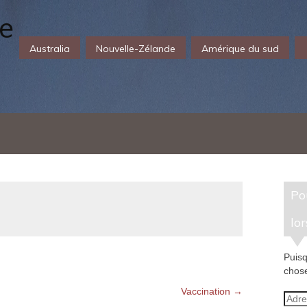
Australia
Nouvelle-Zélande
Amérique du sud
Pour recevoir un e-mail
lor
Puisq
chose
Vaccination
→
Adre