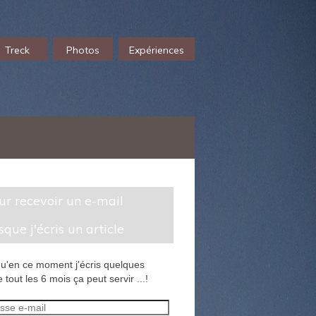
Treck
Photos
Expériences
sque j'écris un article
u'en ce moment j'écris quelques
 tout les 6 mois ça peut servir ...!
sse