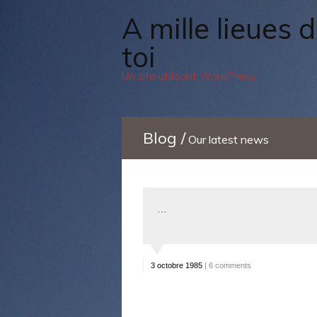
A mille lieues de
toi
Un site utilisant WordPress
Blog /
Our latest news
…
3 octobre 1985
|
6 comments