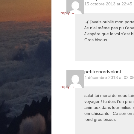
15 octobre 2013 at 22:45
reply →
:-( j’avais oublié mon por
Je n’ai même pas pu t’en
J’espère que le vol s’est 
Gros bisous.
petitrenardvolant
4 décembre 2013 at 02:0
reply →
salut toi merci de nous fa
voyager ! tu dois t’en pren
animaux dans leur milieu n
enrichissants . Ce soir on 
fond gros bisous