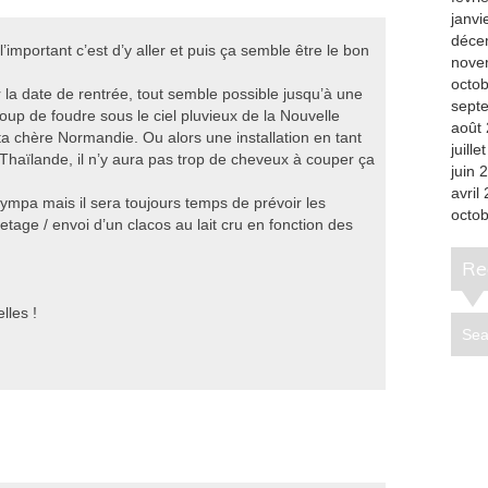
janvi
déce
’important c’est d’y aller et puis ça semble être le bon
nove
octo
r la date de rentrée, tout semble possible jusqu’à une
sept
coup de foudre sous le ciel pluvieux de la Nouvelle
août
ta chère Normandie. Ou alors une installation en tant
juille
haïlande, il n’y aura pas trop de cheveux à couper ça
juin 
avril
ympa mais il sera toujours temps de prévoir les
octo
tage / envoi d’un clacos au lait cru en fonction des
R
lles !