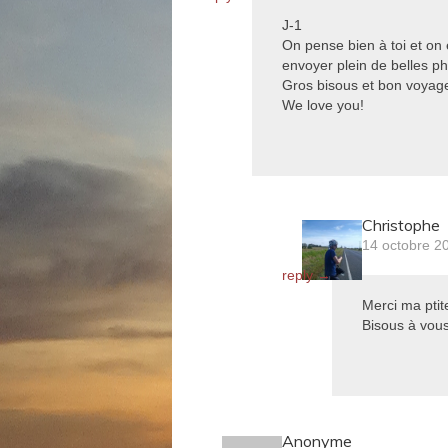
J-1
On pense bien à toi et on 
envoyer plein de belles ph
Gros bisous et bon voyag
We love you!
Christophe
14 octobre 2
reply →
Merci ma pti
Bisous à vous
Anonyme