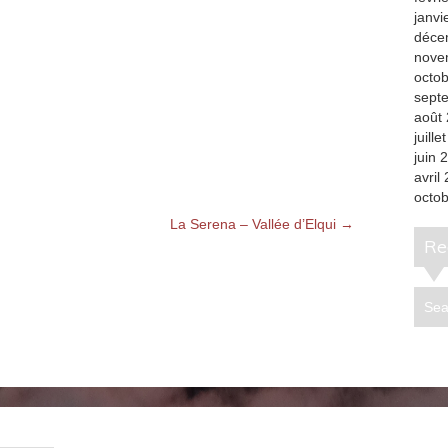
janvi
déce
nove
octo
sept
août
juille
juin 
avril
octo
La Serena – Vallée d’Elqui
→
R