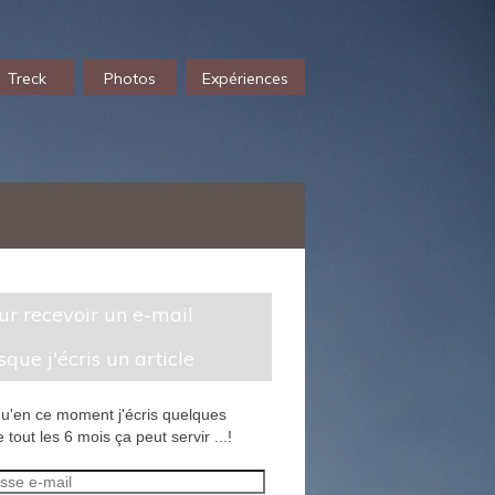
Treck
Photos
Expériences
sque j'écris un article
u'en ce moment j'écris quelques
 tout les 6 mois ça peut servir ...!
sse