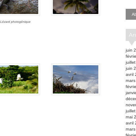
e-
mail
A
Lézard photogénique
A
juin 
févri
juille
juin 
avril
mars
févri
janvi
déce
nove
juille
mai 
avril
mars
févri