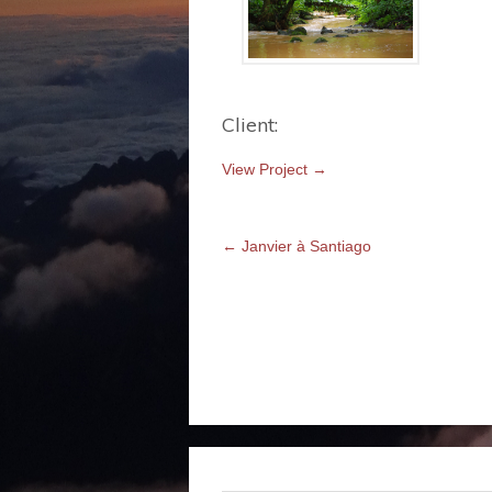
Client:
View Project →
←
Janvier à Santiago