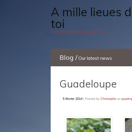
A mille lieues de
toi
Un site utilisant WordPress
Blog /
Our latest news
Guadeloupe
5 février 2014
|
Posted by
Christophe
on
quadrop