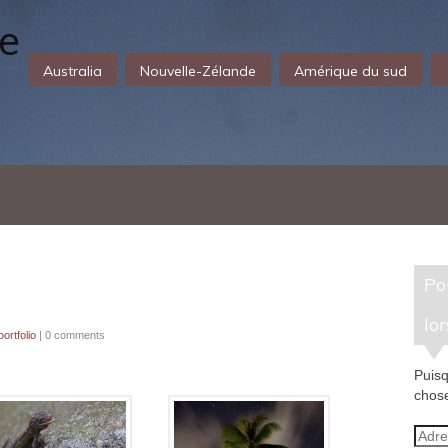
Australia
Nouvelle-Zélande
Amérique du sud
Pour recevoir un e-mail
lor
ortfolio
|
0 comments
Puisq
chose
Adre