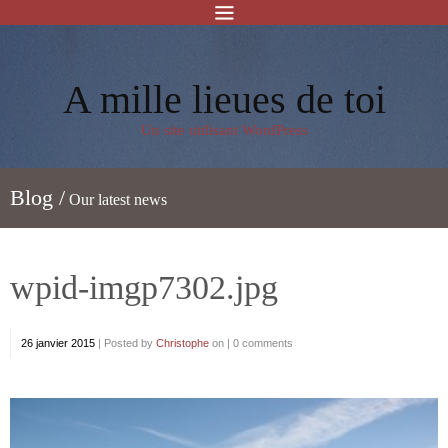
A mille lieues de toi
Un site utilisant WordPress
Blog /
Our latest news
wpid-imgp7302.jpg
26 janvier 2015
|
Posted by
Christophe
on |
0 comments