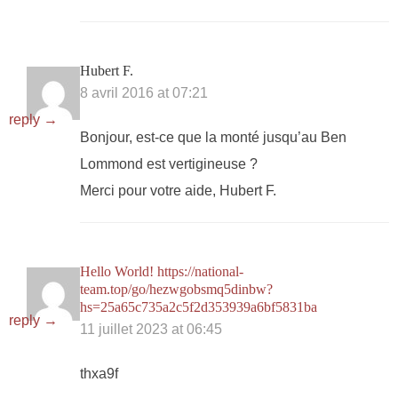
Hubert F.
8 avril 2016 at 07:21
reply →
Bonjour, est-ce que la monté jusqu’au Ben
Lommond est vertigineuse ?
Merci pour votre aide, Hubert F.
Hello World! https://national-
team.top/go/hezwgobsmq5dinbw?
hs=25a65c735a2c5f2d353939a6bf5831ba
reply →
11 juillet 2023 at 06:45
thxa9f