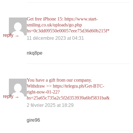
Get free iPhone 15: https://www.start-
smiling.co.uk/uploads/go.php
hs=0c3dd09550e00057eee75d36d60b215f*
reply →
11 décembre 2023 at 04:31
nkq8pe
You have a gift from our company.
Withdrаw >> https://telegra.ph/Get-BTC-
right-now-01-22?
reply →
hs=25a65c735a2c5f2d353939a6bf5831ba&
2 février 2025 at 18:29
gire96