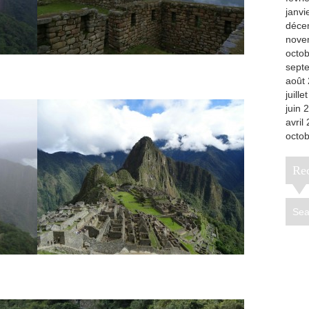
janvi
déce
nove
octo
sept
août
juille
juin 
avril
octo
R