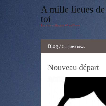
A mille lieues de
toi
Un site utilisant WordPress
Blog /
Our latest news
Nouveau départ