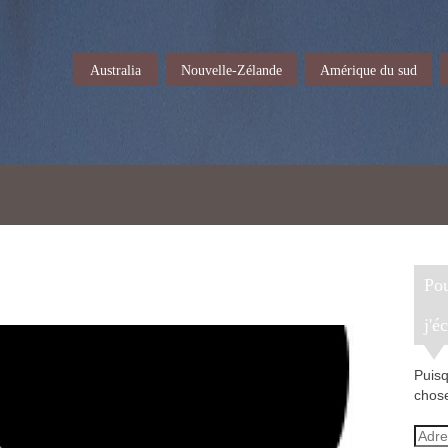
Australia
Nouvelle-Zélande
Amérique du sud
Pour recevoir un e-mail lorsque
j'é
Puisq
chose
Adre