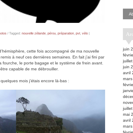
e-
mail
A
A
otos
/ Tagged:
nouvelle zélande
,
pérou
,
préparation
,
pvt
,
vélo
|
juin 
’hémisphère, cette fois accompagné de ma nouvelle
févri
remis à neuf ces dernières semaines. En fait j’ai fini par
juille
la fourche, le porte bagage et le système de frein avant.
juin 
 être capable de me débrouiller.
avril
mars
a quelques mois j’étais encore là-bas :
févri
janvi
déce
nove
juille
mai 
avril
mars
févri