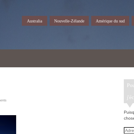
Australia
Nouvelle-Zélande
Amérique du sud
Pour recevoir un e-mail lorsque
j'é
ents
Puisq
chose
Adre