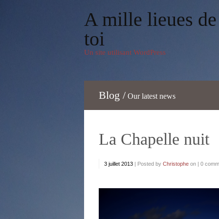
A mille lieues de
toi
Un site utilisant WordPress
Blog /
Our latest news
La Chapelle nuit
3 juillet 2013
|
Posted by
Christophe
on |
0 comm