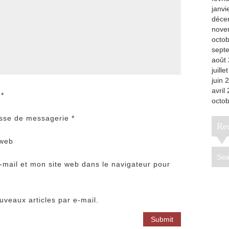
janvi
déce
nove
octo
sept
août
juille
juin 
avril
m
*
octo
sse de messagerie
*
R
 web
mail et mon site web dans le navigateur pour
veaux articles par e-mail.