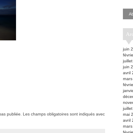
e-
mail
A
A
juin 
févri
juille
juin 
avril
mars
févri
janvi
déce
nove
juille
as publiée.
Les champs obligatoires sont indiqués avec
mai 
avril
mars
févri