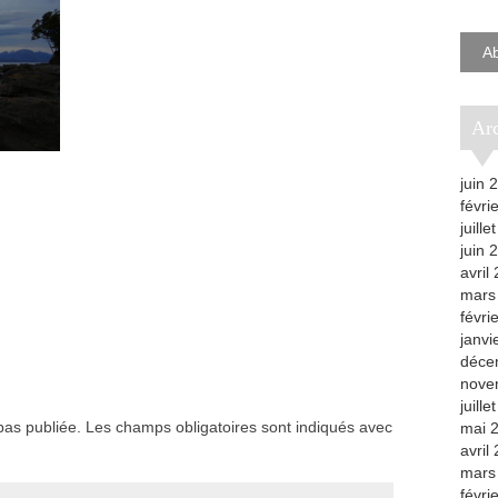
e-
mail
A
A
juin 
févri
juille
juin 
avril
mars
févri
janvi
déce
nove
juille
as publiée.
Les champs obligatoires sont indiqués avec
mai 
avril
mars
févri