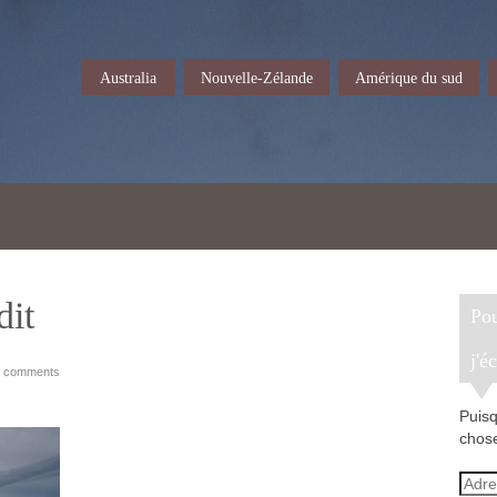
Australia
Nouvelle-Zélande
Amérique du sud
it
Pour recevoir un e-mail lorsque
j'é
 comments
Puisq
chose
Adre