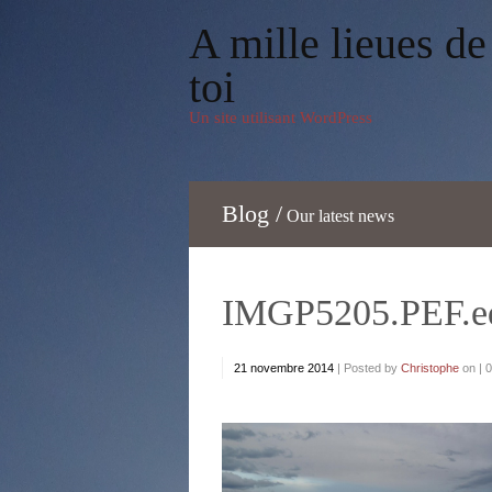
A mille lieues de
toi
Un site utilisant WordPress
Blog /
Our latest news
IMGP5205.PEF.ed
21 novembre 2014
|
Posted by
Christophe
on |
0