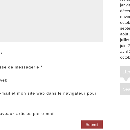
janvi
déce
nove
octo
sept
août
juille
juin 
avril
m
*
octo
sse de messagerie
*
R
 web
mail et mon site web dans le navigateur pour
veaux articles par e-mail.