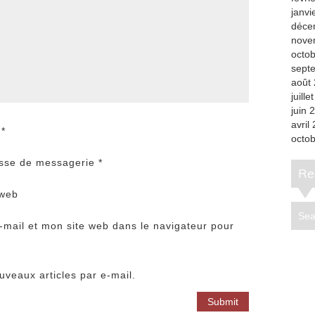
janvi
déce
nove
octo
sept
août
juille
juin 
avril
m
*
octo
sse de messagerie
*
R
 web
mail et mon site web dans le navigateur pour
veaux articles par e-mail.