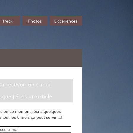
Treck
Photos
Expériences
sque j'écris un article
u'en ce moment j'écris quelques
 tout les 6 mois ça peut servir ...!
sse