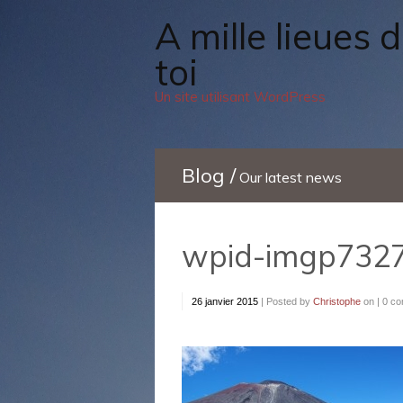
A mille lieues de
toi
Un site utilisant WordPress
Blog /
Our latest news
wpid-imgp7327
26 janvier 2015
|
Posted by
Christophe
on |
0 c