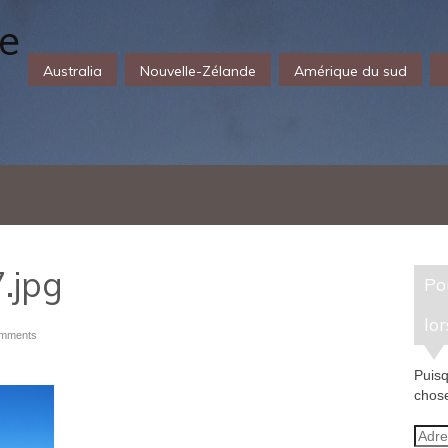
Australia
Nouvelle-Zélande
Amérique du sud
.jpg
Pour recevoir un e-mail
lor
omments
Puisq
chose
Adre