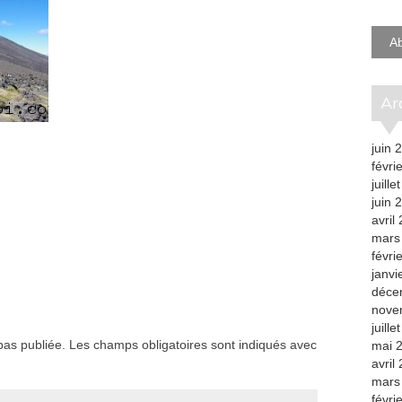
e-
mail
A
A
juin 
févri
juille
juin 
avril
mars
févri
janvi
déce
nove
juille
as publiée.
Les champs obligatoires sont indiqués avec
mai 
avril
mars
févri